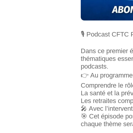
🎙️ Podcast CFTC 
Dans ce premier 
thématiques essent
podcasts.
👉 Au programme 
Comprendre le rô
La santé et la pr
Les retraites com
🎤 Avec l’intervent
🎯 Cet épisode po
chaque thème sera