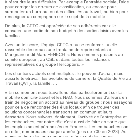
à résoudre leurs difficultés. Par exemple l’entraide sociale, l’aide
pour corriger les erreurs de classification, ou encore pour
surmonter un burn-out ou des difficultés au travail, ou bien pour
renseigner un compagnon sur le sujet de la mobilité.
De plus, la CFTC est appréciée de ses adhérents car elle
consacre une partie de son budget à des sorties loisirs avec les
familles.
Avec un tel score, l’équipe CFTC a pu se renforcer : « elle
rassemble désormais une trentaine de représentants à
Marignane » dit Marc FENECH. « Nous sommes présents au
comité européen, au CSE et dans toutes les instances
représentatives du groupe Helicopters. »
Les chantiers actuels sont multiples : le pouvoir d’achat, mais
aussi le télétravail, les évolutions de carrière, la Qualité de Vie au
Travail (QVT), la famille, …
« En ce moment nous travaillons plus particulièrement sur la
mobilité domicile-travail et les NAO. Nous sommes d’ailleurs en
train de négocier un accord au niveau du groupe ; nous essayons
pour cela de rencontrer des élus locaux afin de trouver des
solutions concernant les transports en commun et leurs
dessertes. Nous suivons, également, l’activité de l’entreprise et
les embauches, car notre rôle c’est aussi de faire en sorte que
les emplois soient pérennisés en France ». Les embauches sont
en effet, nombreuses chaque année (plus de 700 en 2023). Au
moins un tiers des personnes recrutées sont des jeunes,